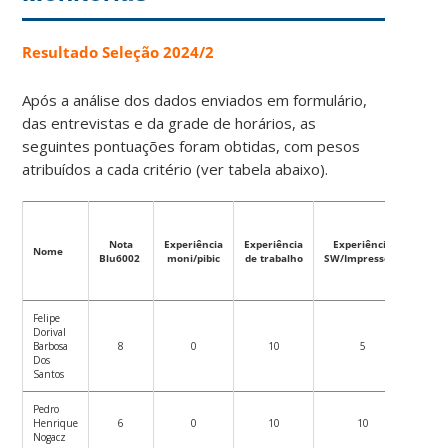
Resultado Seleção 2024/2
Após a análise dos dados enviados em formulário,
das entrevistas e da grade de horários, as
seguintes pontuações foram obtidas, com pesos
atribuídos a cada critério (ver tabela abaixo).
Nota
Experiência
Experiência
Experiência
Nome
Moti
Blu6002
moni/pibic
de trabalho
SW/Impressora
Felipe
Dorival
Barbosa
8
0
10
5
1
Dos
Santos
Pedro
Henrique
6
0
10
10
Nogacz