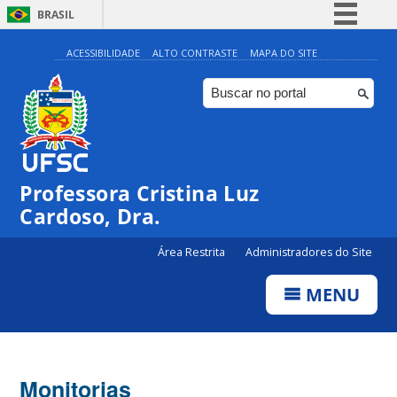
BRASIL
Simplifique!
ACESSIBILIDADE
ALTO CONTRASTE
MAPA DO SITE
Comunica BR
Participe
Acesso à informação
Legislação
Professora Cristina Luz
Canais
Cardoso, Dra.
Área Restrita
Administradores do Site
MENU
Monitorias