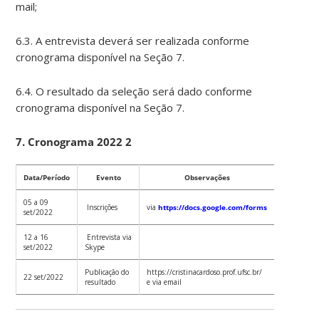
mail;
6.3. A entrevista deverá ser realizada conforme
cronograma disponível na Seção 7.
6.4. O resultado da seleção será dado conforme
cronograma disponível na Seção 7.
7. Cronograma 2022 2
Data/Período
Evento
Observações
05 a 09
Inscrições
via
https://docs.google.com/forms
set/2022
12 a 16
Entrevista via
set/2022
Skype
Publicação do
https://cristinacardoso.prof.ufsc.br/
22 set/2022
resultado
e via email