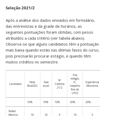
Seleção 2021/2
Após a análise dos dados enviados em formulário,
das entrevistas e da grade de horários, as
seguintes pontuações foram obtidas, com pesos
atribuídos a cada critério (ver tabela abaixo).
Observa-se que alguns candidatos têm a pontuação
mais baixa quando estão nas últimas fases do curso,
pois precisarão procurar estágio, e quando têm
muitos créditos no semestre.
Exp
estágio,
Nº
Nota
Fase
IC,
Experiência
Experiênc
Candidato
Créditos
Blu6002
atual
trabalho
Monitoria
SW
21/2
fora da
UFSC
10%
10%
10%
20%
20%
10%
Rafael
Martins
10
10
9
10
5
10