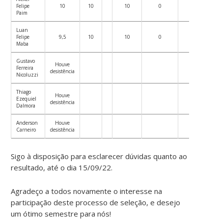
Felipe
10
10
10
0
10
Paim
Luan
Felipe
9,5
10
10
0
10
Maba
Gustavo
Houve
Ferreira
desistência
Nicoluzzi
Thiago
Houve
Ezequiel
desistência
Dalmora
Anderson
Houve
Carneiro
desistência
Sigo à disposição para esclarecer dúvidas quanto ao
resultado, até o dia 15/09/22.
Agradeço a todos novamente o interesse na
participação deste processo de seleção, e desejo
um ótimo semestre para nós!