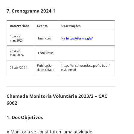
7. Cronograma 2024 1
Data/Período
Evento
Observações
15 a 22
Inscrições
via
https://forms.gle/
mar/2024
25 a 28
Entrevistas
mar/2024
Publicação
https://cristinacardoso.prof.ufsc.br/
03 abr/2024
do resultado
e via email
Chamada Monitoria Voluntária 2023/2 – CAC
6002
1. Dos Objetivos
A Monitoria se constitui em uma atividade