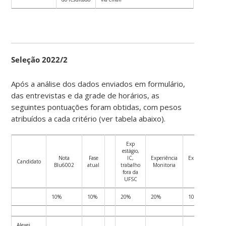
Seleção 2022/2
Após a análise dos dados enviados em formulário,
das entrevistas e da grade de horários, as
seguintes pontuações foram obtidas, com pesos
atribuídos a cada critério (ver tabela abaixo).
Exp
estágio,
Nota
Fase
IC,
Experiência
Experiência
Candidato
Blu6002
atual
trabalho
Monitoria
SW
fora da
UFSC
10%
10%
20%
20%
10%
Alexei