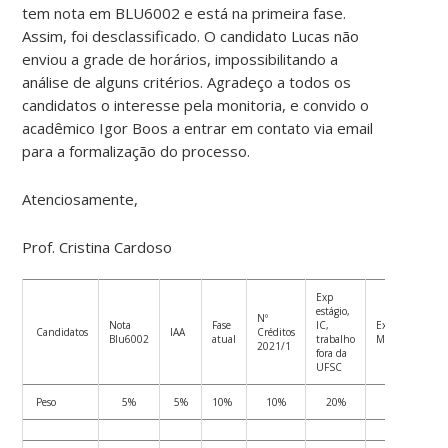
tem nota em BLU6002 e está na primeira fase.
Assim, foi desclassificado. O candidato Lucas não
enviou a grade de horários, impossibilitando a
análise de alguns critérios. Agradeço a todos os
candidatos o interesse pela monitoria, e convido o
acadêmico Igor Boos a entrar em contato via email
para a formalização do processo.
Atenciosamente,
Prof. Cristina Cardoso
Exp
estágio,
Nº
Nota
Fase
IC,
Experiência
Candidatos
IAA
Créditos
Blu6002
atual
trabalho
Monitoria
2021/1
fora da
UFSC
Peso
5%
5%
10%
10%
20%
20%