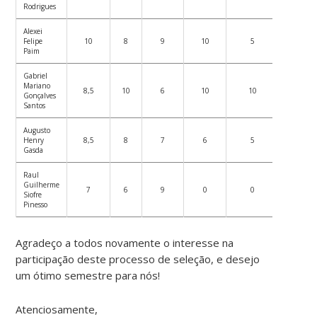
Rodrigues
Alexei
Felipe
10
8
9
10
5
10
Paim
Gabriel
Mariano
8,5
10
6
10
10
6
Gonçalves
Santos
Augusto
Henry
8,5
8
7
6
5
7
Gasda
Raul
Guilherme
7
6
9
0
0
6
Siofre
Pinesso
Agradeço a todos novamente o interesse na
participação deste processo de seleção, e desejo
um ótimo semestre para nós!
Atenciosamente,