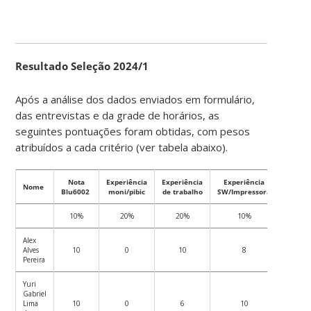
Resultado Seleção 2024/1
Após a análise dos dados enviados em formulário,
das entrevistas e da grade de horários, as
seguintes pontuações foram obtidas, com pesos
atribuídos a cada critério (ver tabela abaixo).
Nota
Experiência
Experiência
Experiência
Nome
Motiva
Blu6002
moni/pibic
de trabalho
SW/Impressora
10%
20%
20%
10%
20%
Alex
Alves
10
0
10
8
10
Pereira
Yuri
Gabriel
Lima
10
0
6
10
10